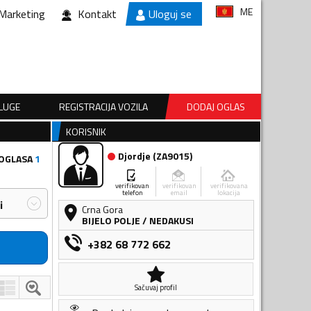
ME
Marketing
Kontakt
Uloguj se
SLUGE
REGISTRACIJA VOZILA
DODAJ OGLAS
KORISNIK
Djordje
(
ZA9015
)
 OGLASA
1
verifikovan
verifikovan
verifikovana
telefon
email
lokacija
i
Crna Gora
BIJELO POLJE
/
NEDAKUSI
+382 68 772 662
Sačuvaj profil