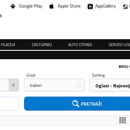
Google Play
Apple Store
AppGallery
 PLACEVI
ZASTUPNICI
AUTO OTPADI
SERVISI I U
BROJ
Grad:
Sortiraj:
€
Izaberi
Oglasi - Najnovij
PRETRAŽI