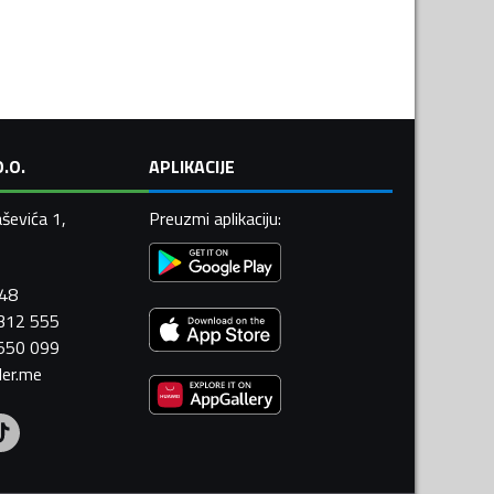
.O.
APLIKACIJE
ševića 1,
Preuzmi aplikaciju
:
448
 312 555
 550 099
ler.me