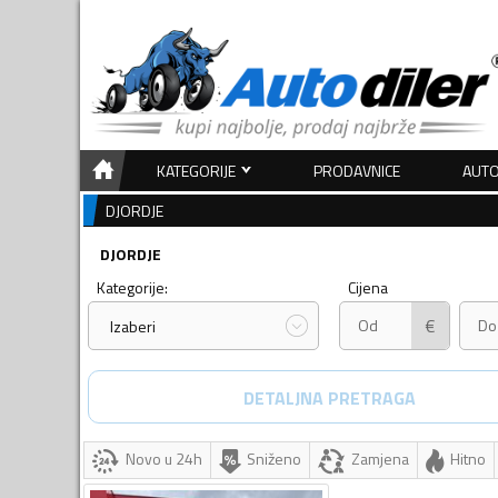
KATEGORIJE
PRODAVNICE
AUTO
DJORDJE
DJORDJE
Kategorije:
Cijena
€
Izaberi
DETALJNA PRETRAGA
Novo u 24h
Sniženo
Zamjena
Hitno