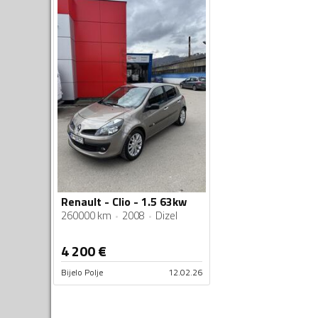
Renault - Clio - 1.5 63kw
260000 km
2008
Dizel
4 200
€
Bijelo Polje
12.02.26