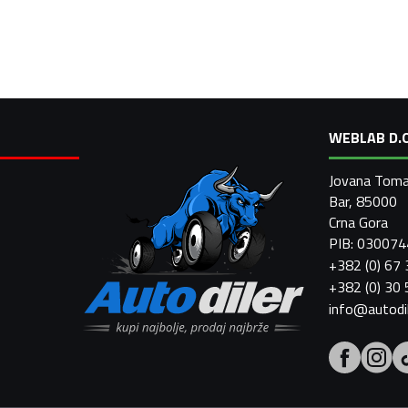
WEBLAB D.O
Jovana Toma
Bar, 85000
Crna Gora
PIB: 03007
+382 (0) 67
+382 (0) 30
info@autodi