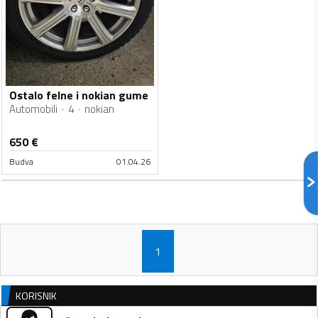
Ostalo felne i nokian gume
Automobili
4
nokian
650
€
Budva
01.04.26
1
KORISNIK