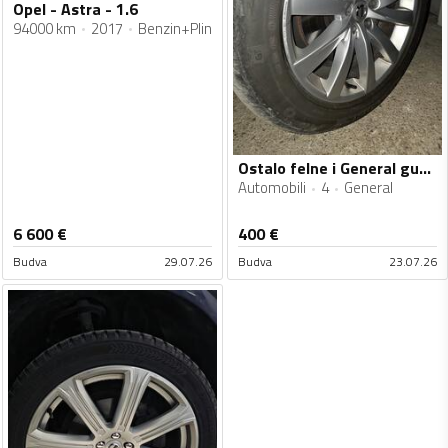
Opel - Astra - 1.6
94000 km
2017
Benzin+Plin
Ostalo felne i General gume
Automobili
4
General
6 600
€
400
€
Budva
29.07.26
Budva
23.07.26