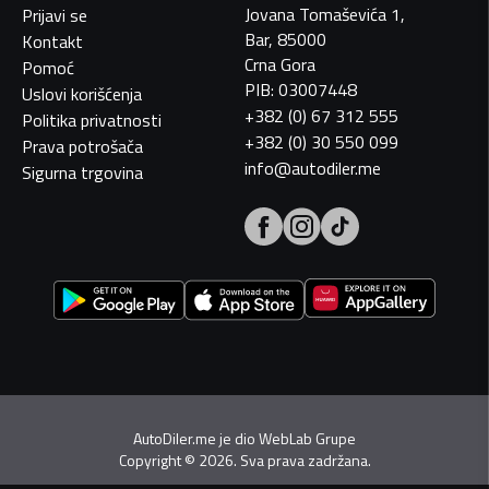
Jovana Tomaševića 1,
Prijavi se
Bar, 85000
Kontakt
Crna Gora
Pomoć
PIB: 03007448
Uslovi korišćenja
+382 (0) 67 312 555
Politika privatnosti
+382 (0) 30 550 099
Prava potrošača
info@autodiler.me
Sigurna trgovina
AutoDiler.me je dio
WebLab Grupe
Copyright
©
2026. Sva prava zadržana.