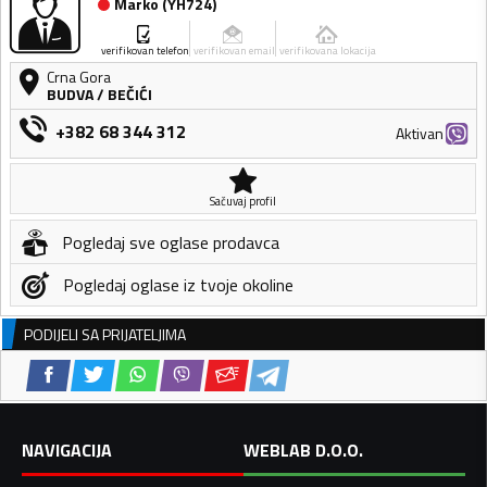
Marko
(
YH724
)
verifikovan telefon
verifikovan email
verifikovana lokacija
Crna Gora
BUDVA
/
BEČIĆI
+382 68 344 312
Aktivan
Sačuvaj profil
Pogledaj sve oglase prodavca
Pogledaj oglase iz tvoje okoline
PODIJELI SA PRIJATELJIMA
NAVIGACIJA
WEBLAB D.O.O.