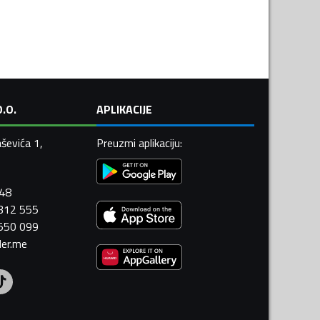
.O.
APLIKACIJE
ševića 1,
Preuzmi aplikaciju
:
448
 312 555
 550 099
ler.me