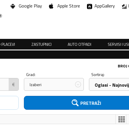
Google Play
Apple Store
AppGallery
 PLACEVI
ZASTUPNICI
AUTO OTPADI
SERVISI I U
BROJ
Grad:
Sortiraj:
€
Izaberi
Oglasi - Najnovij
PRETRAŽI