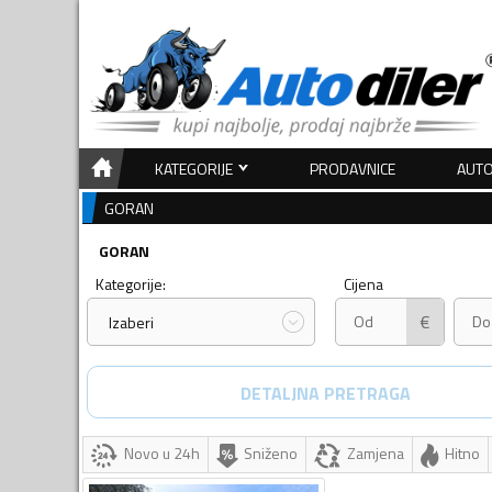
KATEGORIJE
PRODAVNICE
AUTO
GORAN
GORAN
Kategorije:
Cijena
€
Izaberi
DETALJNA PRETRAGA
Novo u 24h
Sniženo
Zamjena
Hitno