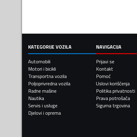
KATEGORIJE VOZILA
NAVIGACIJA
Automobili
Prijavi se
Motori i bicikli
Kontakt
Transportna vozila
Pomoć
Poljoprivredna vozila
Uslovi korišćenja
Radne mašine
Politika privatnosti
Nautika
Prava potrošača
Servis i usluge
Sigurna trgovina
Djelovi i oprema