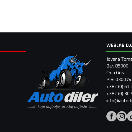
WEBLAB D.O
Jovana Toma
Bar, 85000
Crna Gora
PIB: 03007
+382 (0) 67
+382 (0) 30
info@autodi