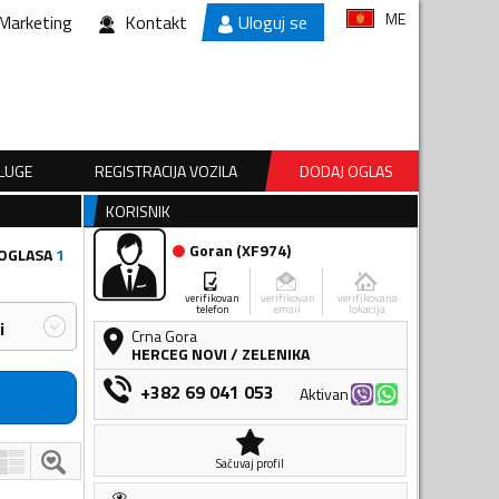
ME
Marketing
Kontakt
Uloguj se
SLUGE
REGISTRACIJA VOZILA
DODAJ OGLAS
KORISNIK
Goran
(
XF974
)
 OGLASA
1
verifikovan
verifikovan
verifikovana
telefon
email
lokacija
i
Crna Gora
HERCEG NOVI
/
ZELENIKA
+382 69 041 053
Aktivan
Sačuvaj profil