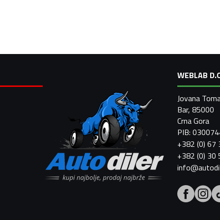
WEBLAB D.O
Jovana Toma
Bar, 85000
Crna Gora
PIB: 03007
+382 (0) 67
+382 (0) 30
info@autodi