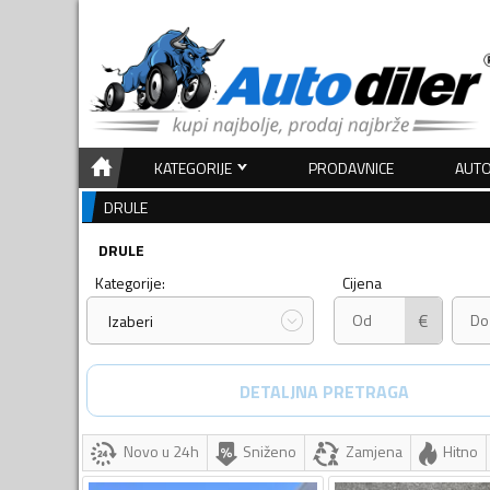
KATEGORIJE
PRODAVNICE
AUTO
DRULE
DRULE
Kategorije:
Cijena
€
Izaberi
DETALJNA PRETRAGA
Novo u 24h
Sniženo
Zamjena
Hitno