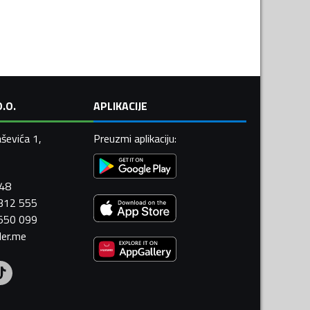
.O.
APLIKACIJE
ševića 1,
Preuzmi aplikaciju
:
448
 312 555
 550 099
ler.me