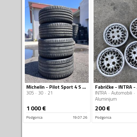
Michelin - Pilot Sport 4 S - Ljetnja guma
305
30
21
INTRA
Automobili
Aluminijum
1 000
€
200
€
Podgorica
19.07.26
Podgorica