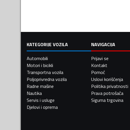
KATEGORIJE VOZILA
NAVIGACIJA
Automobili
Prijavi se
Motori i bicikli
Kontakt
Transportna vozila
Pomoć
Poljoprivredna vozila
Uslovi korišćenja
Radne mašine
Politika privatnosti
Nautika
Prava potrošača
Servis i usluge
Sigurna trgovina
Djelovi i oprema