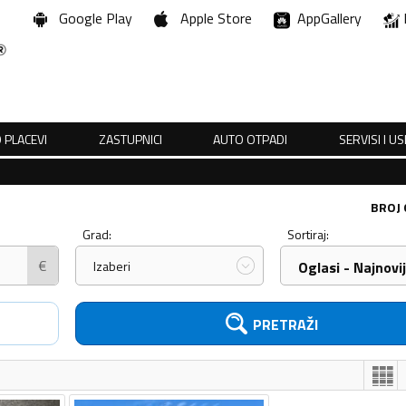
Google Play
Apple Store
AppGallery
 PLACEVI
ZASTUPNICI
AUTO OTPADI
SERVISI I U
BROJ
Grad:
Sortiraj:
€
Izaberi
Oglasi - Najnovij
PRETRAŽI