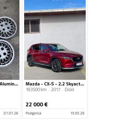
Fabričke - INTRA - Aluminijum felne
Mazda - CX-5 - 2.2 Skyactiv D
183500 km
2017
Dizel
22 000
€
01.07.26
Podgorica
15.05.26