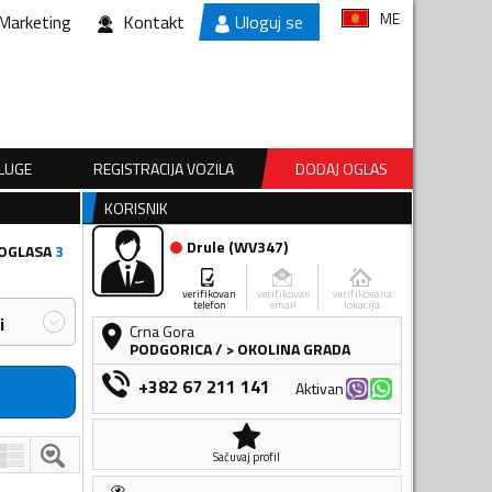
ME
Marketing
Kontakt
Uloguj se
SLUGE
REGISTRACIJA VOZILA
DODAJ OGLAS
KORISNIK
Drule
(
WV347
)
 OGLASA
3
verifikovan
verifikovan
verifikovana
telefon
email
lokacija
i
Crna Gora
PODGORICA
/
> OKOLINA GRADA
+382 67 211 141
Aktivan
Sačuvaj profil