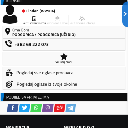
KORISNIK
Lindon
(
WP904
)
verifikovan telefon
verifikovan email
verifikovana lokacija
Crna Gora
PODGORICA
/
PODGORICA (UŽI DIO)
+382 69 222 073
Sačuvaj profil
Pogledaj sve oglase prodavca
Pogledaj oglase iz tvoje okoline
PODIJELI SA PRIJATELJIMA
NAVIGACIJA
WEBLAB D.O.O.