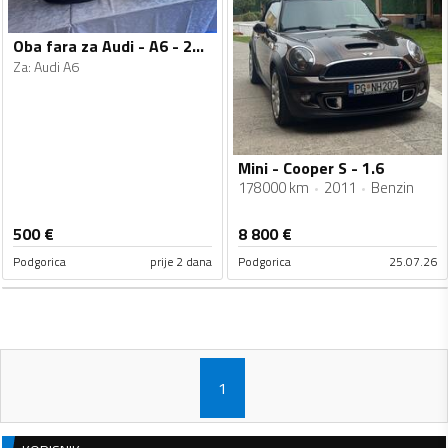
Oba fara za Audi - A6 - 2016
Za
:
Audi A6
Mini - Cooper S - 1.6
178000 km
2011
Benzin
500
€
8 800
€
Podgorica
prije 2 dana
Podgorica
25.07.26
1