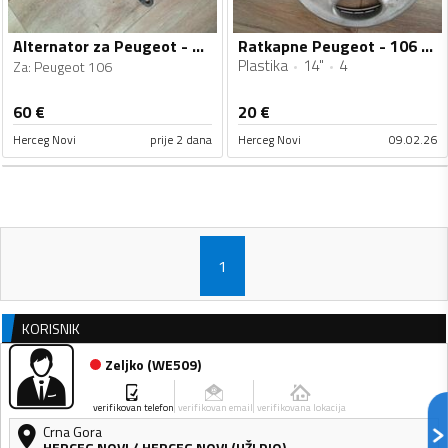
Alternator za Peugeot - 106
Ratkapne Peugeot - 106 - 14" - 4 kom.
Plastika
14"
4
Za
:
Peugeot 106
60
€
20
€
Herceg Novi
prije 2 dana
Herceg Novi
09.02.26
1
KORISNIK
Zeljko
(
WE509
)
verifikovan telefon
verifikovan email
verifikovana lokacija
Crna Gora
HERCEG NOVI
/
HERCEG NOVI (UŽI DIO)