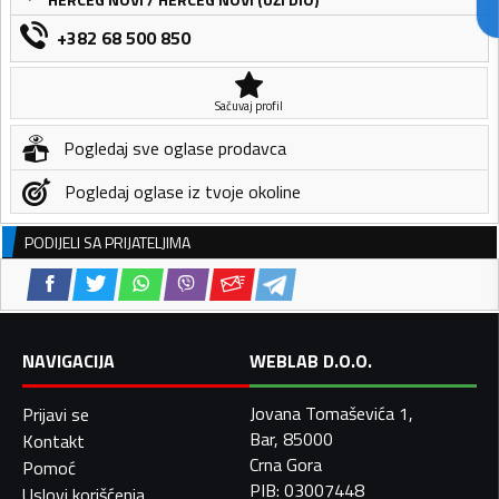
+382 68 500 850
Sačuvaj profil
Pogledaj sve oglase prodavca
Pogledaj oglase iz tvoje okoline
PODIJELI SA PRIJATELJIMA
NAVIGACIJA
WEBLAB D.O.O.
Jovana Tomaševića 1,
Prijavi se
Bar, 85000
Kontakt
Crna Gora
Pomoć
PIB: 03007448
Uslovi korišćenja