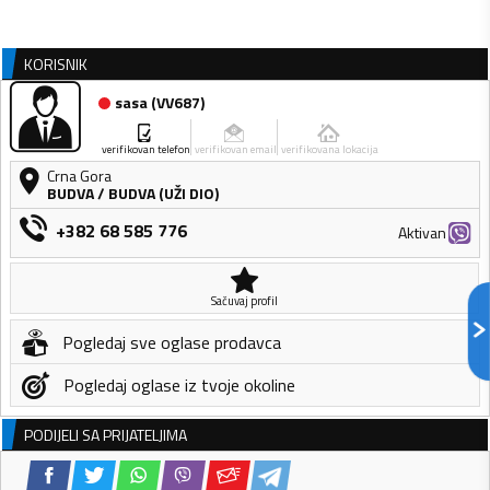
KORISNIK
sasa
(
VV687
)
verifikovan telefon
verifikovan email
verifikovana lokacija
Crna Gora
BUDVA
/
BUDVA (UŽI DIO)
+382 68 585 776
Aktivan
Sačuvaj profil
Pogledaj sve oglase prodavca
Pogledaj oglase iz tvoje okoline
PODIJELI SA PRIJATELJIMA