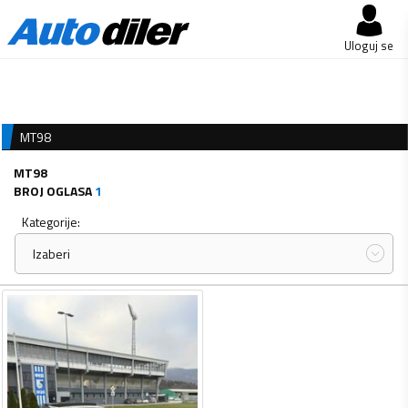
Uloguj se
MT98
MT98
BROJ OGLASA
1
Kategorije:
Izaberi