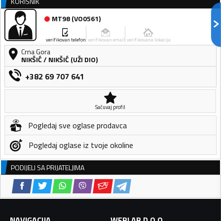
KORISNIK
MT98
(
VO0561
)
verifikovan telefon
verifikovan email
verifikovana lokacija
Crna Gora
NIKŠIĆ
/
NIKŠIĆ (UŽI DIO)
+382 69 707 641
Sačuvaj profil
Pogledaj sve oglase prodavca
Pogledaj oglase iz tvoje okoline
PODIJELI SA PRIJATELJIMA
NAVIGACIJA
WEBLAB D.O.O.