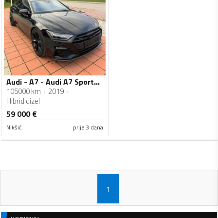
Audi - A7 - Audi A7 Sportback 50 TDI quattro
105000 km
2019
Hibrid dizel
59 000
€
Nikšić
prije 3 dana
1