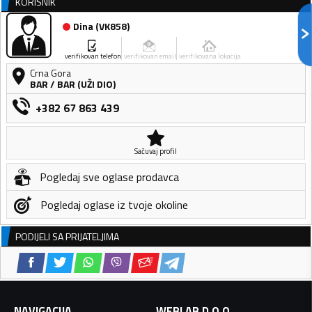
KORISNIK
Dina
(
VK858
)
verifikovan telefon
verifikovan email
verifikovana lokacija
Crna Gora
BAR
/
BAR (UŽI DIO)
+382 67 863 439
Sačuvaj profil
Pogledaj sve oglase prodavca
Pogledaj oglase iz tvoje okoline
PODIJELI SA PRIJATELJIMA
NAVIGACIJA
WEBLAB D.O.O.