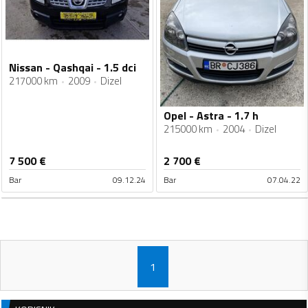
Nissan - Qashqai - 1.5 dci
217000 km
2009
Dizel
Opel - Astra - 1.7 h
215000 km
2004
Dizel
7 500
€
2 700
€
Bar
09.12.24
Bar
07.04.22
1