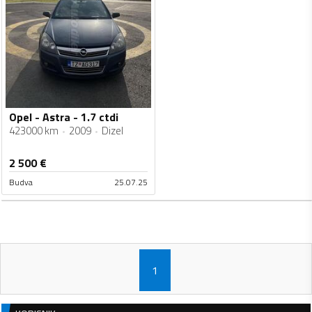
Opel - Astra - 1.7 ctdi
423000 km
2009
Dizel
2 500
€
Budva
25.07.25
1