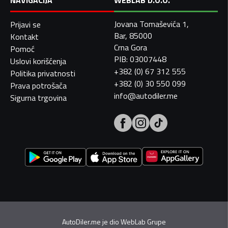
NAVIGACIJA
WEBLAB D.O.O.
Jovana Tomaševića 1,
Prijavi se
Bar, 85000
Kontakt
Crna Gora
Pomoć
PIB: 03007448
Uslovi korišćenja
+382 (0) 67 312 555
Politika privatnosti
+382 (0) 30 550 099
Prava potrošača
info@autodiler.me
Sigurna trgovina
AutoDiler.me je dio
WebLab Grupe