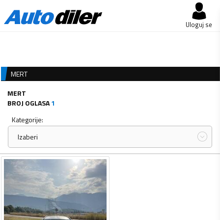
Uloguj se
MERT
MERT
BROJ OGLASA
1
Kategorije:
Izaberi