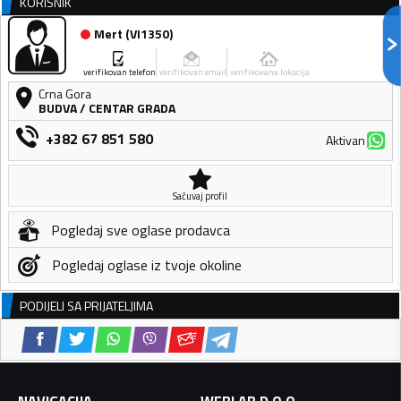
KORISNIK
Mert
(
VI1350
)
verifikovan telefon
verifikovan email
verifikovana lokacija
Crna Gora
BUDVA
/
CENTAR GRADA
+382 67 851 580
Aktivan
Sačuvaj profil
Pogledaj sve oglase prodavca
Pogledaj oglase iz tvoje okoline
PODIJELI SA PRIJATELJIMA