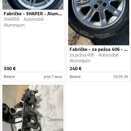
Fabričke - SHAPER - Aluminijum felne
SHAPER
Automobili
Aluminijum
Fabričke - za pežoa 406 - Aluminijum felne
za pežoa 406
Automobili
Aluminijum
300
€
240
€
Berane
prije 7 dana
Berane
05.05.26