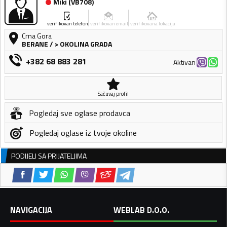
Miki
(
VB708
)
verifikovan telefon
verifikovan email
verifikovana lokacija
Crna Gora
BERANE
/
> OKOLINA GRADA
+382 68 883 281
Aktivan
Sačuvaj profil
Pogledaj sve oglase prodavca
Pogledaj oglase iz tvoje okoline
PODIJELI SA PRIJATELJIMA
NAVIGACIJA
WEBLAB D.O.O.