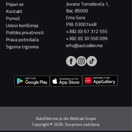
Jovana Tomaševića 1,
Prijavi se
Bar, 85000
Kontakt
Crna Gora
Pomoć
PIB: 03007448
Uslovi korišćenja
+382 (0) 67 312 555
Politika privatnosti
+382 (0) 30 550 099
Prava potrošača
info@autodiler.me
Sigurna trgovina
AutoDiler.me je dio
WebLab Grupe
Copyright
©
2026. Sva prava zadržana.