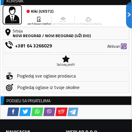
KORISNIK
Kiki
(
UX572
)
verifikovan telefon
verifikovan email
verifikovana lokacija
Srbija
NOVI BEOGRAD
/
NOVI BEOGRAD (UŽI DIO)
+381 64 3266029
Aktivan
Sačuvaj profil
Pogledaj sve oglase prodavca
Pogledaj oglase iz tvoje okoline
PODIJELI SA PRIJATELJIMA