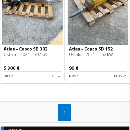
Atlas - Copco SB 302
Atlas - Copco SB 152
Ostalo
2021
302 kW
Ostalo
2021
152 kW
5 300
€
99
€
Nikšić
30.05.24
Nikšić
30.05.24
1