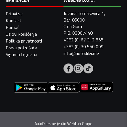
NAVIGACIJA
WEBLAB D.O.O.
Jovana Tomaševića 1,
Prijavi se
Bar, 85000
Kontakt
Crna Gora
Pomoć
PIB: 03007448
Uslovi korišćenja
+382 (0) 67 312 555
Politika privatnosti
+382 (0) 30 550 099
Prava potrošača
info@autodiler.me
Sigurna trgovina
AutoDiler.me je dio
WebLab Grupe