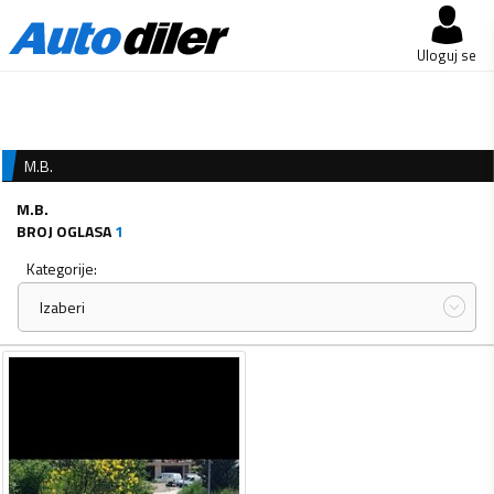
Uloguj se
M.B.
M.B.
BROJ OGLASA
1
Kategorije:
Izaberi