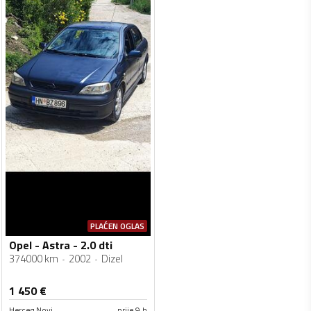
PLAĆEN OGLAS
Opel - Astra - 2.0 dti
374000 km
2002
Dizel
1 450
€
Herceg Novi
prije 9 h