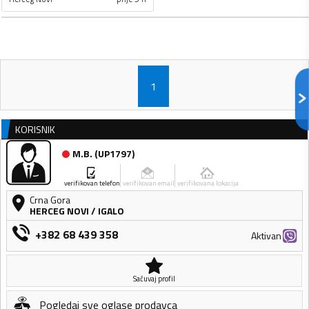
1
KORISNIK
M.B.
(
UP1797
)
verifikovan telefon
verifikovan email
verifikovana lokacija
Crna Gora
HERCEG NOVI
/
IGALO
+382 68 439 358
Aktivan
Sačuvaj profil
Pogledaj sve oglase prodavca