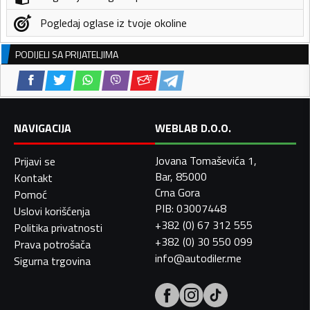
Pogledaj oglase iz tvoje okoline
PODIJELI SA PRIJATELJIMA
NAVIGACIJA
WEBLAB D.O.O.
Jovana Tomaševića 1,
Prijavi se
Bar, 85000
Kontakt
Crna Gora
Pomoć
PIB: 03007448
Uslovi korišćenja
+382 (0) 67 312 555
Politika privatnosti
+382 (0) 30 550 099
Prava potrošača
info@autodiler.me
Sigurna trgovina