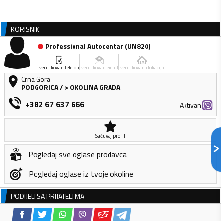
KORISNIK
Professional Autocentar
(
UN820
)
verifikovan telefon
verifikovan email
verifikovana lokacija
Crna Gora
PODGORICA
/
> OKOLINA GRADA
+382 67 637 666
Aktivan
Sačuvaj profil
Pogledaj sve oglase prodavca
Pogledaj oglase iz tvoje okoline
PODIJELI SA PRIJATELJIMA