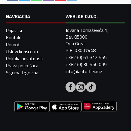
NAVIGACIJA
WEBLAB D.O.O.
Jovana Tomaševića 1,
Prijavi se
Bar, 85000
Kontakt
Crna Gora
Pomoć
PIB: 03007448
Uslovi korišćenja
+382 (0) 67 312 555
Politika privatnosti
+382 (0) 30 550 099
Prava potrošača
info@autodiler.me
Sigurna trgovina