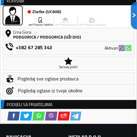
KORISNIK
Zlatko
(
UC606
)
verifikovan telefon
verifikovan email
verifikovana lokacija
Crna Gora
PODGORICA
/
PODGORICA (UŽI DIO)
+382 67 285 343
Aktivan
Sačuvaj profil
Pogledaj sve oglase prodavca
Pogledaj oglase iz tvoje okoline
PODIJELI SA PRIJATELJIMA