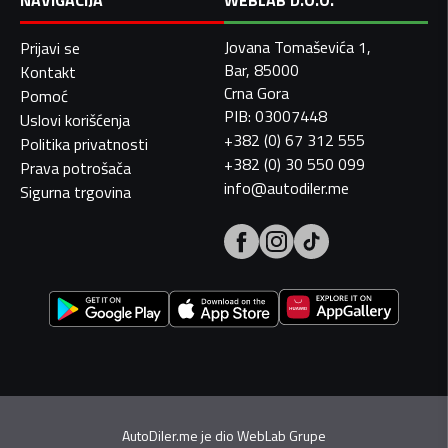
NAVIGACIJA
WEBLAB D.O.O.
Jovana Tomaševića 1,
Prijavi se
Bar, 85000
Kontakt
Crna Gora
Pomoć
PIB: 03007448
Uslovi korišćenja
+382 (0) 67 312 555
Politika privatnosti
+382 (0) 30 550 099
Prava potrošača
info@autodiler.me
Sigurna trgovina
AutoDiler.me je dio
WebLab Grupe