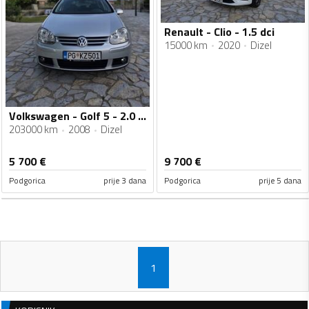
Renault - Clio - 1.5 dci
15000 km
2020
Dizel
Volkswagen - Golf 5 - 2.0 TDI
203000 km
2008
Dizel
5 700
€
9 700
€
Podgorica
prije 3 dana
Podgorica
prije 5 dana
1