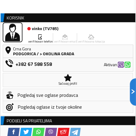
KORISNIK
vinko
(
TV785
)
verifikovan telefon
verifikovan email
verifikovana lokacija
Crna Gora
PODGORICA
/
> OKOLINA GRADA
+382 67 588 558
Aktivan
Sačuvaj profil
Pogledaj sve oglase prodavca
Pogledaj oglase iz tvoje okoline
PODIJELI SA PRIJATELJIMA