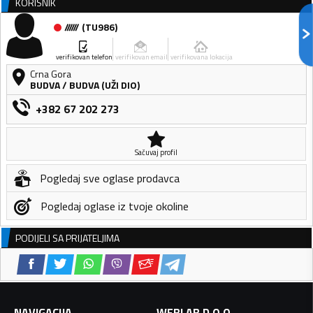
KORISNIK
//////
(
TU986
)
verifikovan telefon
verifikovan email
verifikovana lokacija
Crna Gora
BUDVA
/
BUDVA (UŽI DIO)
+382 67 202 273
Sačuvaj profil
Pogledaj sve oglase prodavca
Pogledaj oglase iz tvoje okoline
PODIJELI SA PRIJATELJIMA
NAVIGACIJA
WEBLAB D.O.O.