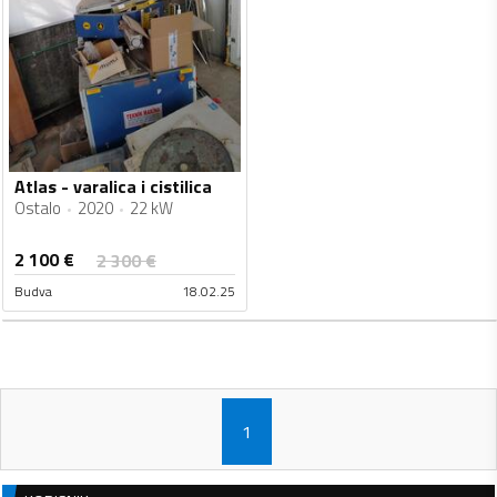
Atlas - varalica i cistilica
Ostalo
2020
22 kW
2 100
€
2 300
€
Budva
18.02.25
1