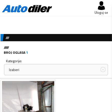
Uloguj se
//////
//////
BROJ OGLASA
1
Kategorije:
Izaberi