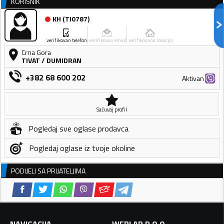
KORISNIK
KH
(
TI0787
)
verifikovan telefon
verifikovan email
verifikovana lokacija
Crna Gora
TIVAT
/
DUMIDRAN
+382 68 600 202
Aktivan
Sačuvaj profil
Pogledaj sve oglase prodavca
Pogledaj oglase iz tvoje okoline
PODIJELI SA PRIJATELJIMA