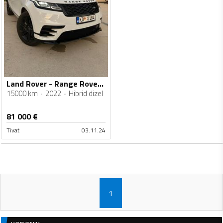
Land Rover - Range Rover Velar - 2.0 TD4 R-Dynamic S
15000 km
2022
Hibrid dizel
81 000
€
Tivat
03.11.24
1