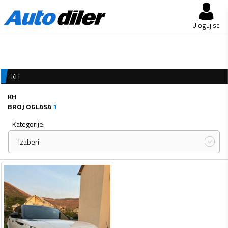
Uloguj se
KH
KH
BROJ OGLASA
1
Kategorije:
Izaberi