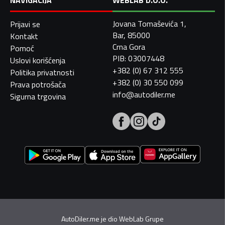
NAVIGACIJA
WEBLAB D.O.O.
Jovana Tomaševića 1,
Prijavi se
Bar, 85000
Kontakt
Crna Gora
Pomoć
PIB: 03007448
Uslovi korišćenja
+382 (0) 67 312 555
Politika privatnosti
+382 (0) 30 550 099
Prava potrošača
info@autodiler.me
Sigurna trgovina
AutoDiler.me je dio
WebLab Grupe