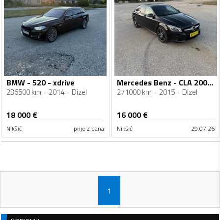
BMW - 520 - xdrive
Mercedes Benz - CLA 200 - 2.0
236500 km
2014
Dizel
271000 km
2015
Dizel
18 000
€
16 000
€
Nikšić
prije 2 dana
Nikšić
29.07.26
1