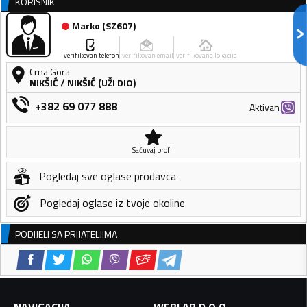
KORISNIK
Marko
(
SZ607
)
verifikovan telefon
verifikovan email
verifikovana lokacija
Crna Gora
NIKŠIĆ
/
NIKŠIĆ (UŽI DIO)
+382 69 077 888
Aktivan
Sačuvaj profil
Pogledaj sve oglase prodavca
Pogledaj oglase iz tvoje okoline
PODIJELI SA PRIJATELJIMA