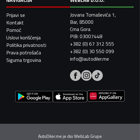
NAVIGACIJA
WEBLAB D.O.O.
Jovana Tomaševića 1,
Prijavi se
Bar, 85000
Kontakt
Crna Gora
Pomoć
PIB: 03007448
Uslovi korišćenja
+382 (0) 67 312 555
Politika privatnosti
+382 (0) 30 550 099
Prava potrošača
info@autodiler.me
Sigurna trgovina
AutoDiler.me je dio
WebLab Grupe