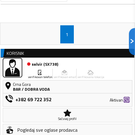
1
KORISNIK
selvir
(
SX738
)
verifikovan telefon
verifikovan email
verifikovana lokacija
Crna Gora
BAR
/
DOBRA VODA
+382 69 722 352
Aktivan
Sačuvaj profil
Pogledaj sve oglase prodavca