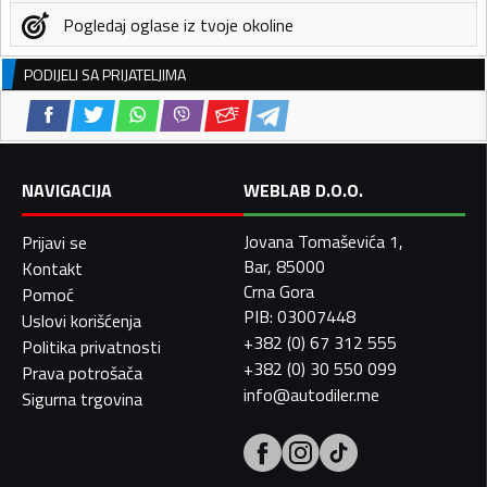
Pogledaj oglase iz tvoje okoline
PODIJELI SA PRIJATELJIMA
NAVIGACIJA
WEBLAB D.O.O.
Jovana Tomaševića 1,
Prijavi se
Bar, 85000
Kontakt
Crna Gora
Pomoć
PIB: 03007448
Uslovi korišćenja
+382 (0) 67 312 555
Politika privatnosti
+382 (0) 30 550 099
Prava potrošača
info@autodiler.me
Sigurna trgovina