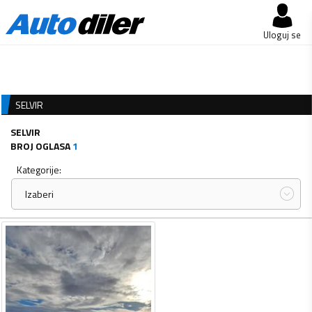
Uloguj se
SELVIR
SELVIR
BROJ OGLASA
1
Kategorije:
Izaberi