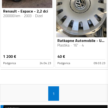
Renault - Espace - 2,2 dci
200000 km
2003
Dizel
Ratkapne Automobile - Univerzalno - 16" - 4 kom.
Plastika
16"
4
1 200
€
40
€
Podgorica
24.04.23
Podgorica
09.03.23
1