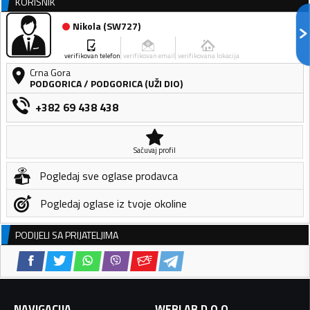
KORISNIK
Nikola
(
SW727
)
verifikovan telefon
verifikovan email
verifikovana lokacija
Crna Gora
PODGORICA
/
PODGORICA (UŽI DIO)
+382 69 438 438
Sačuvaj profil
Pogledaj sve oglase prodavca
Pogledaj oglase iz tvoje okoline
PODIJELI SA PRIJATELJIMA
NAVIGACIJA
WEBLAB D.O.O.