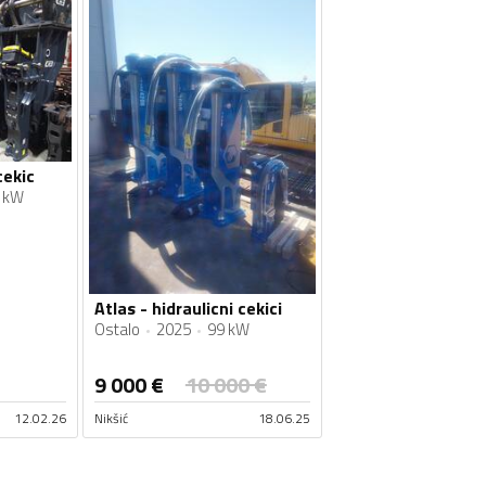
cekic
 kW
Atlas - hidraulicni cekici
Ostalo
2025
99 kW
9 000
€
10 000
€
12.02.26
Nikšić
18.06.25