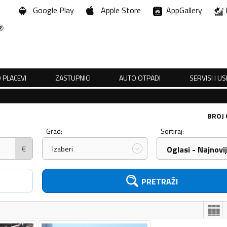
Google Play
Apple Store
AppGallery
 PLACEVI
ZASTUPNICI
AUTO OTPADI
SERVISI I U
BROJ
Grad:
Sortiraj:
€
Izaberi
Oglasi - Najnovij
PRETRAŽI