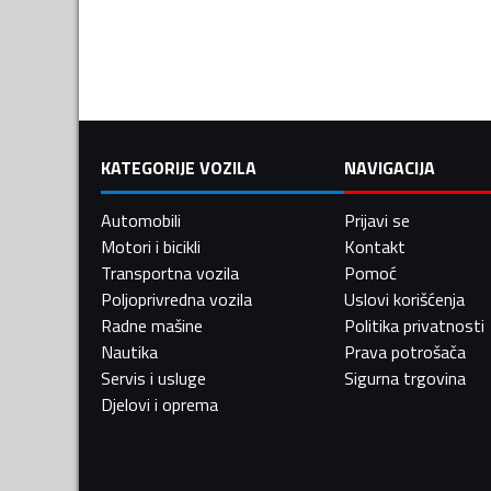
KATEGORIJE VOZILA
NAVIGACIJA
Automobili
Prijavi se
Motori i bicikli
Kontakt
Transportna vozila
Pomoć
Poljoprivredna vozila
Uslovi korišćenja
Radne mašine
Politika privatnosti
Nautika
Prava potrošača
Servis i usluge
Sigurna trgovina
Djelovi i oprema