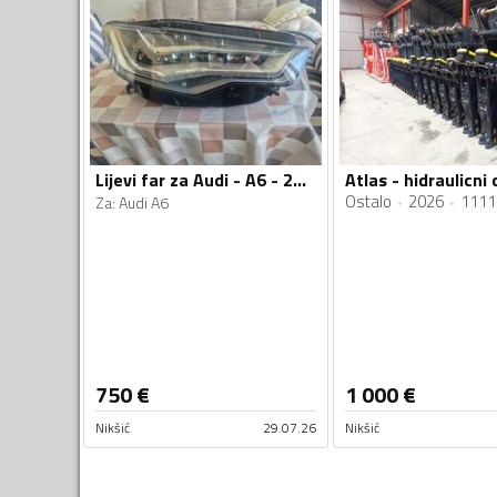
Lijevi far za Audi - A6 - 2013
Atlas - hidraulicni 
Ostalo
2026
1111
Za
:
Audi A6
750
€
1 000
€
Nikšić
29.07.26
Nikšić