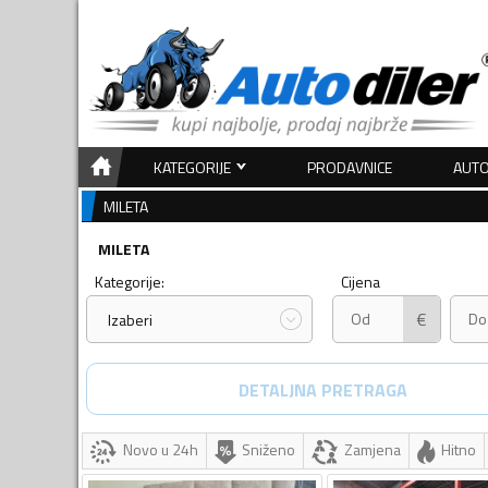
KATEGORIJE
PRODAVNICE
AUTO
MILETA
MILETA
Kategorije:
Cijena
€
Izaberi
DETALJNA PRETRAGA
Novo u 24h
Sniženo
Zamjena
Hitno