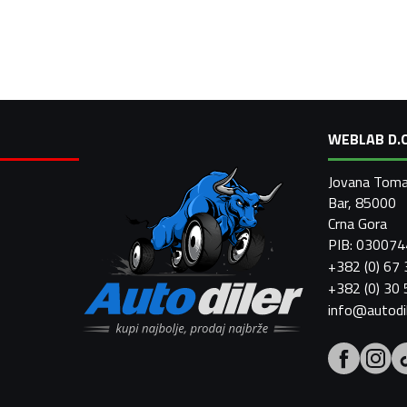
WEBLAB D.O
Jovana Toma
Bar, 85000
Crna Gora
PIB: 03007
+382 (0) 67
+382 (0) 30
info@autodi