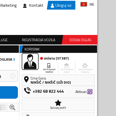
ME
Marketing
Kontakt
Uloguj se
SLUGE
REGISTRACIJA VOZILA
DODAJ OGLAS
KORISNIK
mileta
(
ST387
)
 OGLASA
3
verifikovan
verifikovan
verifikovana
telefon
email
lokacija
i
Crna Gora
NIKŠIĆ
/
NIKŠIĆ (UŽI DIO)
+382 68 822 444
Aktivan
Sačuvaj profil