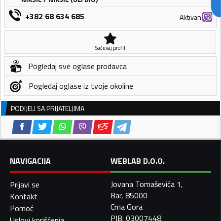
+382 68 634 685
Aktivan
Sačuvaj profil
Pogledaj sve oglase prodavca
Pogledaj oglase iz tvoje okoline
PODIJELI SA PRIJATELJIMA
NAVIGACIJA
WEBLAB D.O.O.
Jovana Tomaševića 1,
Prijavi se
Bar, 85000
Kontakt
Crna Gora
Pomoć
PIB: 03007448
Uslovi korišćenja