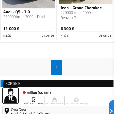
Jeep - Grand Cherokee
Audi - Q5 - 3.0
220000 km
1999
230000 km
2009
Dizel
Benzin+Plin
13 000
€
6 300
€
Nikšić
21.06.26
Nikšić
05.05.26
1
KORISNIK
Miljan
(
SQ881
)
verifikovan telefon
verifikovan email
verifikovana lokacija
Crna Gora
NIKŠIĆ
/
NIKŠIĆ (UŽI DIO)