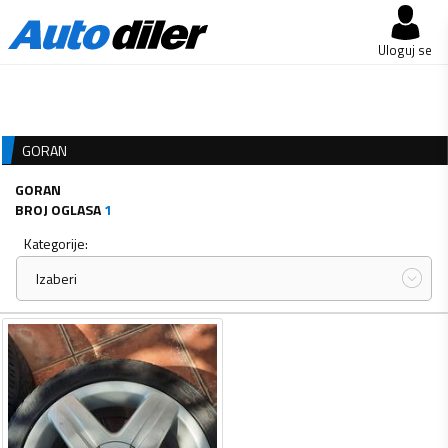
Uloguj se
GORAN
GORAN
BROJ OGLASA
1
Kategorije:
Izaberi