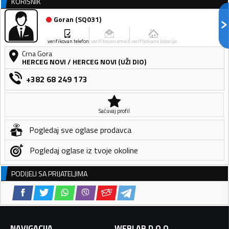
KORISNIK
Goran
(
SQ031
)
verifikovan telefon
verifikovan email
verifikovana lokacija
Crna Gora
HERCEG NOVI
/
HERCEG NOVI (UŽI DIO)
+382 68 249 173
Sačuvaj profil
Pogledaj sve oglase prodavca
Pogledaj oglase iz tvoje okoline
PODIJELI SA PRIJATELJIMA
NAVIGACIJA
WEBLAB D.O.O.