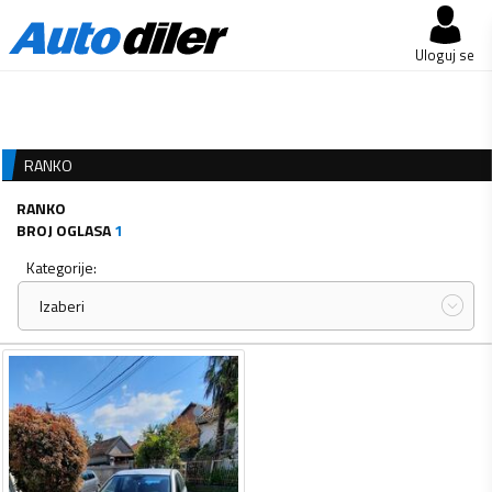
Uloguj se
RANKO
RANKO
BROJ OGLASA
1
Kategorije:
Izaberi