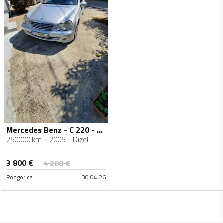
Mercedes Benz - C 220 - 2.2 cdi 110kw
250000 km
2005
Dizel
3 800
€
4 200
€
Podgorica
30.04.26