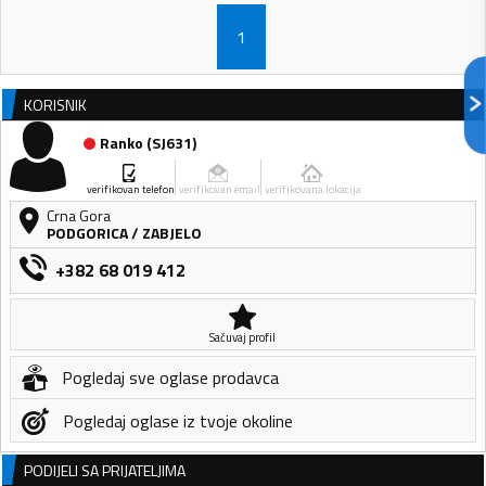
1
KORISNIK
Ranko
(
SJ631
)
verifikovan telefon
verifikovan email
verifikovana lokacija
Crna Gora
PODGORICA
/
ZABJELO
+382 68 019 412
Sačuvaj profil
Pogledaj sve oglase prodavca
Pogledaj oglase iz tvoje okoline
PODIJELI SA PRIJATELJIMA