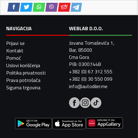
NAVIGACIJA
WEBLAB D.O.O.
Jovana Tomaševića 1,
Prijavi se
Bar, 85000
Kontakt
Crna Gora
Pomoć
PIB: 03007448
Uslovi korišćenja
+382 (0) 67 312 555
Politika privatnosti
+382 (0) 30 550 099
Prava potrošača
info@autodiler.me
Sigurna trgovina