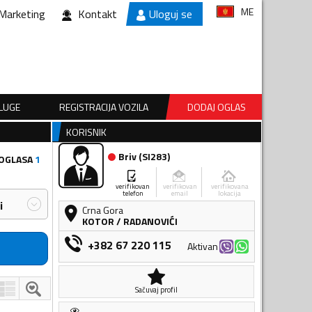
ME
Marketing
Kontakt
Uloguj se
SLUGE
REGISTRACIJA VOZILA
DODAJ OGLAS
KORISNIK
Briv
(
SI283
)
 OGLASA
1
verifikovan
verifikovan
verifikovana
telefon
email
lokacija
i
Crna Gora
KOTOR
/
RADANOVIĆI
+382 67 220 115
Aktivan
Sačuvaj profil