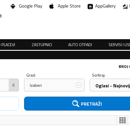
Google Play
Apple Store
AppGallery
 PLACEVI
ZASTUPNICI
AUTO OTPADI
SERVISI I U
BROJ
Grad:
Sortiraj:
€
Izaberi
Oglasi - Najnovij
PRETRAŽI