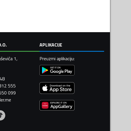
.O.
APLIKACIJE
ševića 1,
Preuzmi aplikaciju
:
448
 312 555
 550 099
ler.me