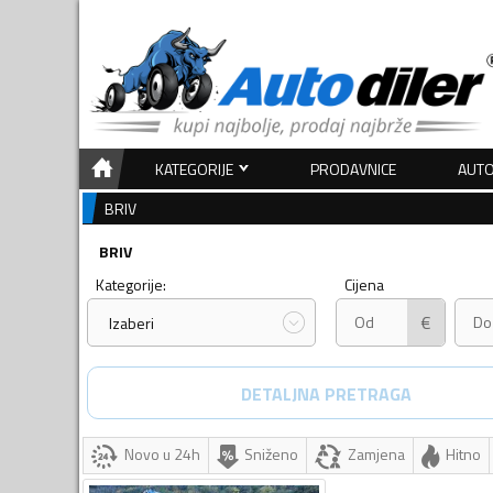
KATEGORIJE
PRODAVNICE
AUTO
BRIV
BRIV
Kategorije:
Cijena
€
Izaberi
DETALJNA PRETRAGA
Novo u 24h
Sniženo
Zamjena
Hitno