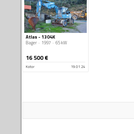
Atlas - 1304K
Bager
1997
65 kW
16 500
€
Kotor
19.01.24