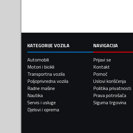
KATEGORIJE VOZILA
NAVIGACIJA
Automobili
Prijavi se
Motori i bicikli
Kontakt
Transportna vozila
Pomoć
Poljoprivredna vozila
Uslovi korišćenja
Radne mašine
Politika privatnosti
Nautika
Prava potrošača
Servis i usluge
Sigurna trgovina
Djelovi i oprema