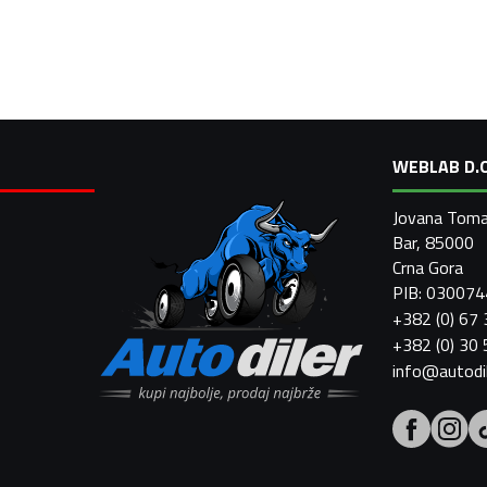
WEBLAB D.O
Jovana Toma
Bar, 85000
Crna Gora
PIB: 03007
+382 (0) 67
+382 (0) 30
info@autodi