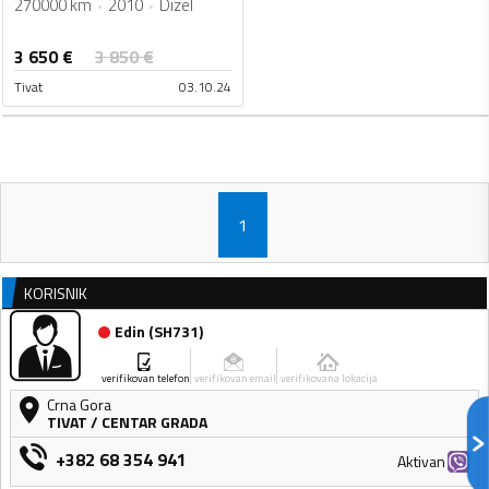
270000 km
2010
Dizel
3 650
€
3 850
€
Tivat
03.10.24
1
KORISNIK
Edin
(
SH731
)
verifikovan telefon
verifikovan email
verifikovana lokacija
Crna Gora
TIVAT
/
CENTAR GRADA
+382 68 354 941
Aktivan