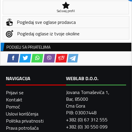
Sačuvaj profil
Pogledaj sve oglase prodavca
Pogledaj oglase iz tvoje okoline
PODIJELI SA PRIJATELJIMA
NAVIGACIJA
WEBLAB D.O.O.
Jovana Tomaševića 1,
Prijavi se
Bar, 85000
Kontakt
Crna Gora
Pomoć
PIB: 03007448
Uslovi korišćenja
+382 (0) 67 312 555
Politika privatnosti
+382 (0) 30 550 099
Prava potrošača