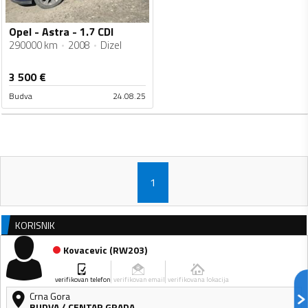
Opel - Astra - 1.7 CDI
290000 km
2008
Dizel
3 500
€
Budva
24.08.25
1
KORISNIK
Kovacevic
(
RW203
)
verifikovan telefon
verifikovan email
verifikovana lokacija
Crna Gora
BUDVA
/
CENTAR GRADA