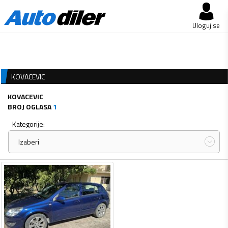
Uloguj se
KOVACEVIC
KOVACEVIC
BROJ OGLASA
1
Kategorije:
Izaberi