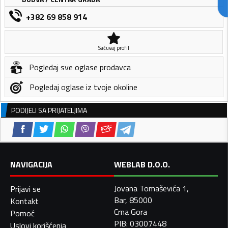
+382 69 858 914
Sačuvaj profil
Pogledaj sve oglase prodavca
Pogledaj oglase iz tvoje okoline
PODIJELI SA PRIJATELJIMA
NAVIGACIJA
WEBLAB D.O.O.
Jovana Tomaševića 1,
Prijavi se
Bar, 85000
Kontakt
Crna Gora
Pomoć
PIB: 03007448
Uslovi korišćenja