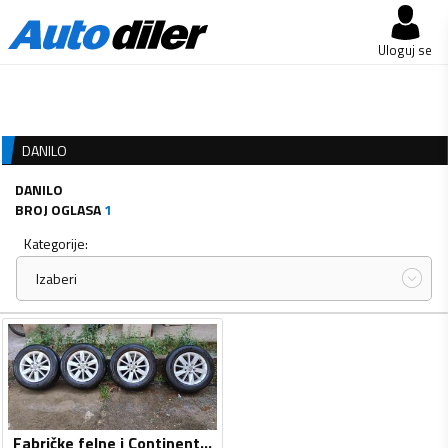
Uloguj se
DANILO
DANILO
BROJ OGLASA
1
Kategorije:
Izaberi
Fabričke felne i Continental gume