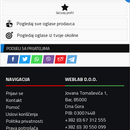
Sačuvaj profil
Pogledaj sve oglase prodavca
Pogledaj oglase iz tvoje okoline
PODIJELI SA PRIJATELJIMA
NAVIGACIJA
WEBLAB D.O.O.
Jovana Tomaševića 1,
Prijavi se
Bar, 85000
Kontakt
Crna Gora
Pomoć
PIB: 03007448
Uslovi korišćenja
+382 (0) 67 312 555
Politika privatnosti
+382 (0) 30 550 099
Prava potrošača