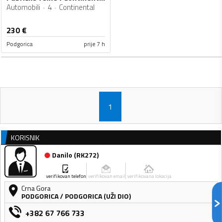
Automobili
4
Continental
230
€
Podgorica
prije 7 h
1
KORISNIK
Danilo
(
RK272
)
verifikovan telefon
verifikovan email
verifikovana lokacija
Crna Gora
PODGORICA
/
PODGORICA (UŽI DIO)
+382 67 766 733