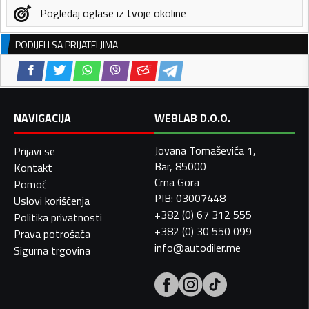
Pogledaj oglase iz tvoje okoline
PODIJELI SA PRIJATELJIMA
NAVIGACIJA
WEBLAB D.O.O.
Jovana Tomaševića 1,
Prijavi se
Bar, 85000
Kontakt
Crna Gora
Pomoć
PIB: 03007448
Uslovi korišćenja
+382 (0) 67 312 555
Politika privatnosti
+382 (0) 30 550 099
Prava potrošača
info@autodiler.me
Sigurna trgovina