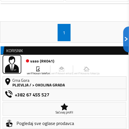
1
KORISNIK
vaso
(
RK041
)
verifikovan telefon
verifikovan email
verifikovana lokacija
Crna Gora
PLJEVLJA
/
> OKOLINA GRADA
+382 67 455 527
Sačuvaj profil
Pogledaj sve oglase prodavca