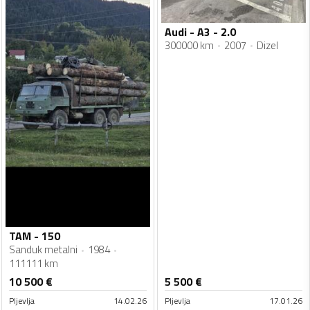
Audi - A3 - 2.0
300000 km
2007
Dizel
TAM - 150
Sanduk metalni
1984
111111 km
10 500
€
5 500
€
Pljevlja
14.02.26
Pljevlja
17.01.26