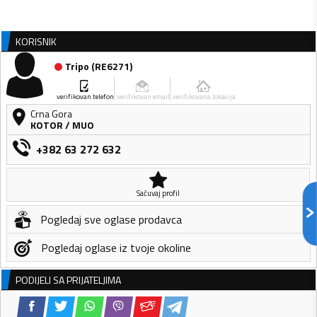
KORISNIK
Tripo
(
RE6271
)
verifikovan telefon
verifikovan email
verifikovana lokacija
Crna Gora
KOTOR
/
MUO
+382 63 272 632
Sačuvaj profil
Pogledaj sve oglase prodavca
Pogledaj oglase iz tvoje okoline
PODIJELI SA PRIJATELJIMA