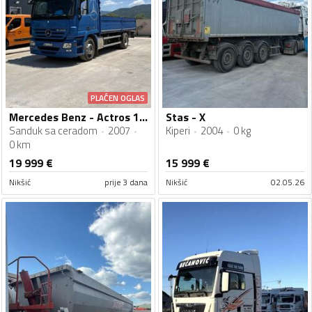
PLAĆEN OGLAS
Mercedes Benz - Actros 1836
Stas - X
Sanduk sa ceradom
2007
Kiperi
2004
0 kg
0 km
19 999
€
15 999
€
Nikšić
prije 3 dana
Nikšić
02.05.26