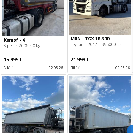
MAN - TGX 18.500
Kempf - X
Tegljač
2017
995000 km
Kiperi
2006
0 kg
15 999
€
21 999
€
Nikšić
02.05.26
Nikšić
02.05.26