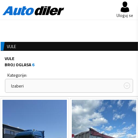
Uloguj se
VULE
VULE
BROJ OGLASA
6
Kategorije:
Izaberi