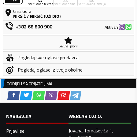
verifikovan telefon
verifikovan email
verifikovana lokacija
Crna Gora
NIKŠIĆ
/
NIKŠIĆ (UŽI DIO)
+382 68 800 900
Aktivan
Sačuvaj profil
Pogledaj sve oglase prodavca
Pogledaj oglase iz tvoje okoline
PODIJELI SA PRIJATELJIMA
NAVIGACIJA
WEBLAB D.O.O.
Jovana Tomaševića 1,
Prijavi se