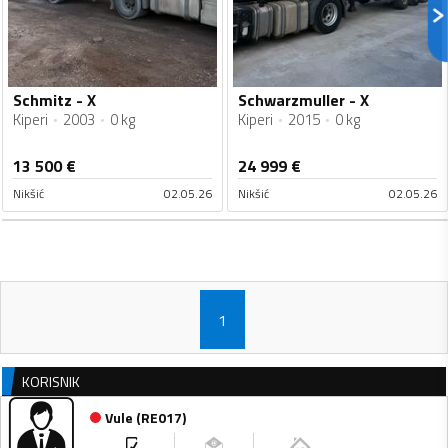
Schmitz - X
Schwarzmuller - X
Kiperi
2003
0 kg
Kiperi
2015
0 kg
13 500
€
24 999
€
Nikšić
02.05.26
Nikšić
02.05.26
1
KORISNIK
Vule
(
RE017
)