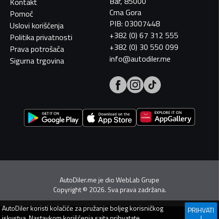
Bar, 85000
Kontakt
Crna Gora
Pomoć
PIB: 03007448
Uslovi korišćenja
+382 (0) 67 312 555
Politika privatnosti
+382 (0) 30 550 099
Prava potrošača
info@autodiler.me
Sigurna trgovina
AutoDiler.me je dio
WebLab Grupe
Copyright
©
2026. Sva prava zadržana.
AutoDiler
koristi kolačiće za pružanje boljeg korisničkog
PRIHVATI
iskustva. Nastavkom korišćenja sajta prihvatate
I