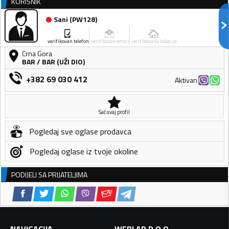
KORISNIK
Sani
(
PW128
)
verifikovan telefon
verifikovan email
verifikovana lokacija
Crna Gora
BAR
/
BAR (UŽI DIO)
+382 69 030 412
Aktivan
Sačuvaj profil
Pogledaj sve oglase prodavca
Pogledaj oglase iz tvoje okoline
PODIJELI SA PRIJATELJIMA