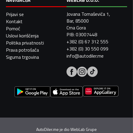
NAVIGACIJA
WEBLAB D.O.O.
Jovana Tomaševića 1,
Prijavi se
Bar, 85000
Kontakt
Crna Gora
Pomoć
PIB: 03007448
Uslovi korišćenja
+382 (0) 67 312 555
Politika privatnosti
+382 (0) 30 550 099
Prava potrošača
info@autodiler.me
Sigurna trgovina
AutoDiler.me je dio
WebLab Grupe