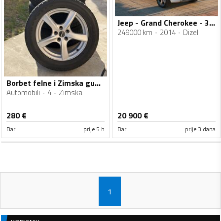
Jeep - Grand Cherokee - 3.0 CRD 4X4
249000 km
2014
Dizel
Borbet felne i Zimska gume
Automobili
4
Zimska
280
€
20 900
€
Bar
prije 5 h
Bar
prije 3 dana
1