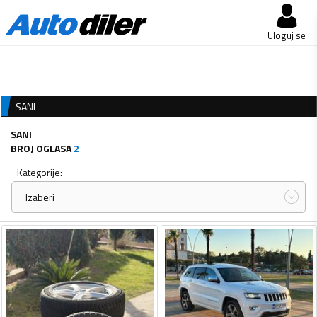
Uloguj se
SANI
SANI
BROJ OGLASA
2
Kategorije:
Izaberi