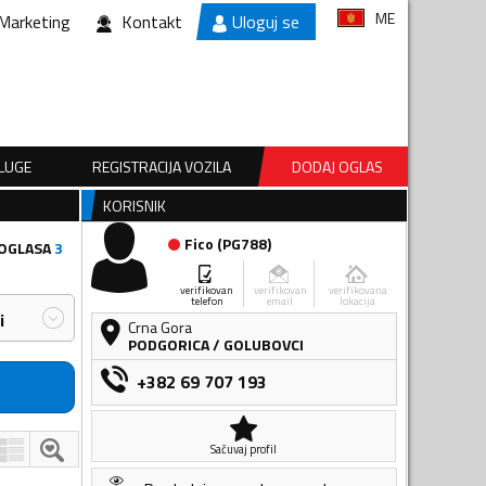
ME
Marketing
Kontakt
Uloguj se
SLUGE
REGISTRACIJA VOZILA
DODAJ OGLAS
KORISNIK
Fico
(
PG788
)
 OGLASA
3
verifikovan
verifikovan
verifikovana
telefon
email
lokacija
i
Crna Gora
PODGORICA
/
GOLUBOVCI
+382 69 707 193
Sačuvaj profil