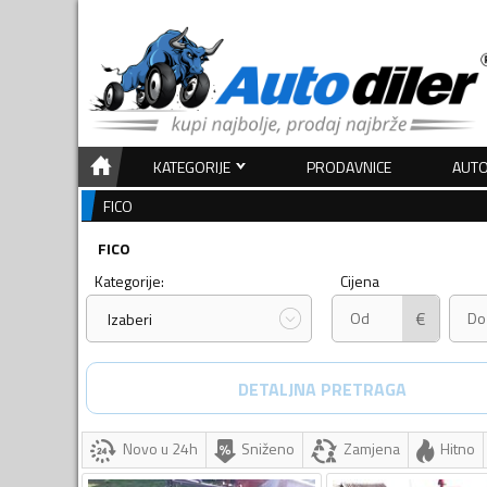
KATEGORIJE
PRODAVNICE
AUTO
FICO
FICO
Kategorije:
Cijena
€
Izaberi
DETALJNA PRETRAGA
Novo u 24h
Sniženo
Zamjena
Hitno