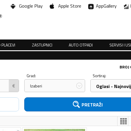
Google Play
Apple Store
AppGallery
 PLACEVI
ZASTUPNICI
AUTO OTPADI
SERVISI I U
BROJ
Grad:
Sortiraj:
€
Izaberi
Oglasi - Najnovij
PRETRAŽI