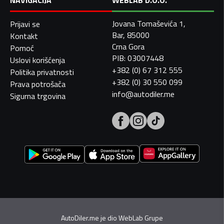
NAVIGACIJA
WEBLAB D.O.O.
Jovana Tomaševića 1,
Prijavi se
Bar, 85000
Kontakt
Crna Gora
Pomoć
PIB: 03007448
Uslovi korišćenja
+382 (0) 67 312 555
Politika privatnosti
+382 (0) 30 550 099
Prava potrošača
info@autodiler.me
Sigurna trgovina
AutoDiler.me je dio
WebLab Grupe