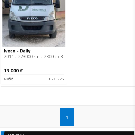
Iveco - Daily
2011
223000 km
2300 cm3
13 000
€
Nikšić
02.05.25
1