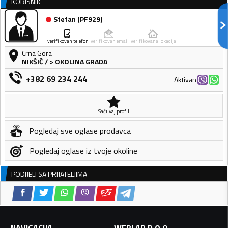
KORISNIK
Stefan
(
PF929
)
verifikovan telefon
verifikovan email
verifikovana lokacija
Crna Gora
NIKŠIĆ
/
> OKOLINA GRADA
+382 69 234 244
Aktivan
Sačuvaj profil
Pogledaj sve oglase prodavca
Pogledaj oglase iz tvoje okoline
PODIJELI SA PRIJATELJIMA