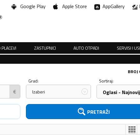
Google Play
Apple Store
AppGallery
 PLACEVI
ZASTUPNICI
AUTO OTPADI
SERVISI I U
BROJ
Grad:
Sortiraj:
€
Izaberi
Oglasi - Najnovij
PRETRAŽI