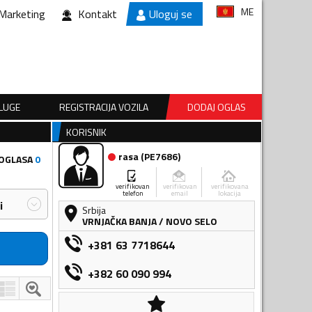
ME
Marketing
Kontakt
Uloguj se
SLUGE
REGISTRACIJA VOZILA
DODAJ OGLAS
KORISNIK
rasa
(
PE7686
)
 OGLASA
0
verifikovan
verifikovan
verifikovana
telefon
email
lokacija
i
Srbija
VRNJAČKA BANJA
/
NOVO SELO
+381 63 7718644
+382 60 090 994