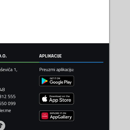
.O.
APLIKACIJE
ševića 1,
Preuzmi aplikaciju
:
448
 312 555
 550 099
ler.me