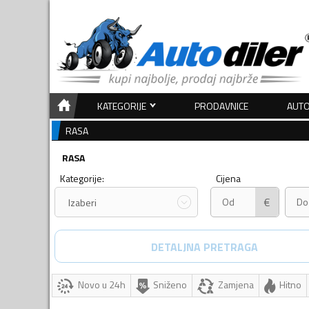
KATEGORIJE
PRODAVNICE
AUTO
RASA
RASA
Kategorije:
Cijena
€
Izaberi
DETALJNA PRETRAGA
Novo u 24h
Sniženo
Zamjena
Hitno