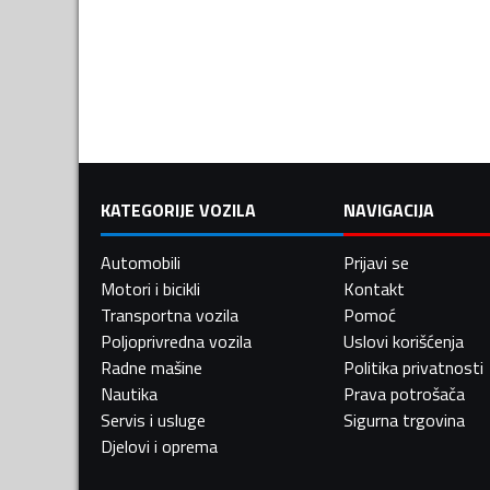
KATEGORIJE VOZILA
NAVIGACIJA
Automobili
Prijavi se
Motori i bicikli
Kontakt
Transportna vozila
Pomoć
Poljoprivredna vozila
Uslovi korišćenja
Radne mašine
Politika privatnosti
Nautika
Prava potrošača
Servis i usluge
Sigurna trgovina
Djelovi i oprema