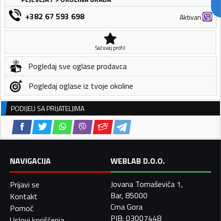
+382 67 593 698
Aktivan
Sačuvaj profil
Pogledaj sve oglase prodavca
Pogledaj oglase iz tvoje okoline
PODIJELI SA PRIJATELJIMA
NAVIGACIJA
WEBLAB D.O.O.
Jovana Tomaševića 1,
Prijavi se
Bar, 85000
Kontakt
Crna Gora
Pomoć
PIB: 03007448
Uslovi korišćenja