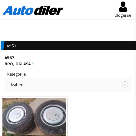
Uloguj se
4567
4567
BROJ OGLASA
1
Kategorije:
Izaberi