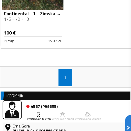
Continental - 1 - Zimska guma
175
70
13
100
€
Pljevlja
15.07.26
1
KORISNIK
4567
(
PA9655
)
verifikovan telefon
verifikovan email
verifikovana lokacija
Crna Gora
PLJEVLJA
/
> OKOLINA GRADA