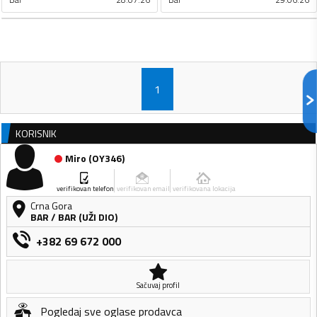
1
KORISNIK
Miro
(
OY346
)
verifikovan telefon
verifikovan email
verifikovana lokacija
Crna Gora
BAR
/
BAR (UŽI DIO)
+382 69 672 000
Sačuvaj profil
Pogledaj sve oglase prodavca