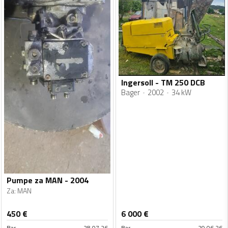
Ingersoll - TM 250 DCB
Bager
2002
34 kW
Pumpe za MAN - 2004
Za
:
MAN
450
€
6 000
€
Bar
28.07.26
Bar
29.06.26