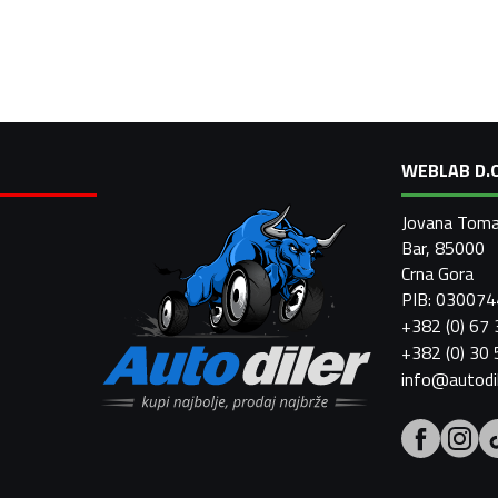
WEBLAB D.O
Jovana Toma
Bar, 85000
Crna Gora
PIB: 03007
+382 (0) 67
+382 (0) 30
info@autodi