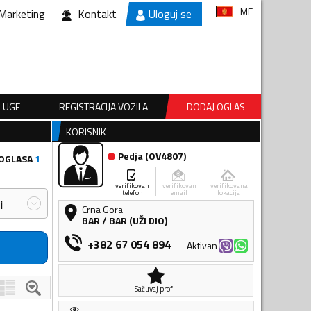
ME
Marketing
Kontakt
Uloguj se
SLUGE
REGISTRACIJA VOZILA
DODAJ OGLAS
KORISNIK
Pedja
(
OV4807
)
 OGLASA
1
verifikovan
verifikovan
verifikovana
telefon
email
lokacija
i
Crna Gora
BAR
/
BAR (UŽI DIO)
+382 67 054 894
Aktivan
Sačuvaj profil