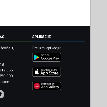
.O.
APLIKACIJE
ševića 1,
Preuzmi aplikaciju
:
448
 312 555
 550 099
ler.me