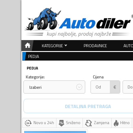
KATEGORIJE
PRODAVNICE
AUTO
PEDJA
PEDJA
Kategorije:
Cijena
€
Izaberi
DETALJNA PRETRAGA
Novo u 24h
Sniženo
Zamjena
Hitno