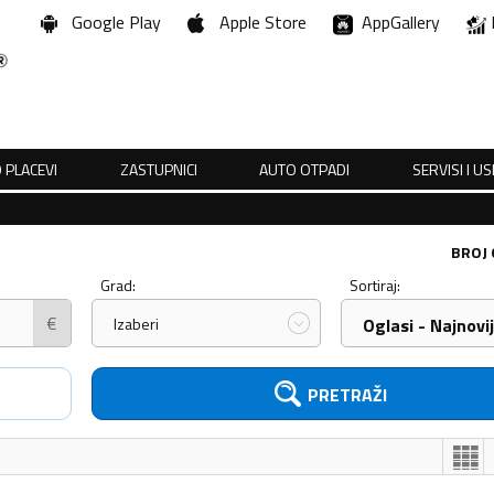
Google Play
Apple Store
AppGallery
 PLACEVI
ZASTUPNICI
AUTO OTPADI
SERVISI I U
BROJ
Grad:
Sortiraj:
€
Izaberi
Oglasi - Najnovij
PRETRAŽI