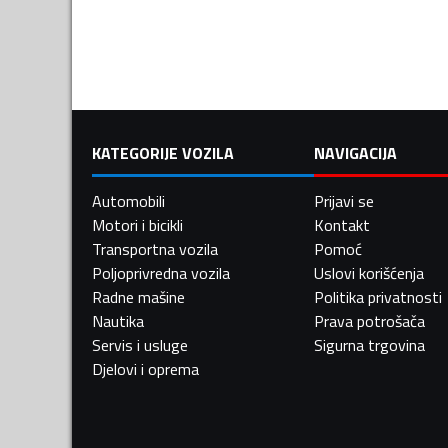
KATEGORIJE VOZILA
NAVIGACIJA
Automobili
Prijavi se
Motori i bicikli
Kontakt
Transportna vozila
Pomoć
Poljoprivredna vozila
Uslovi korišćenja
Radne mašine
Politika privatnosti
Nautika
Prava potrošača
Servis i usluge
Sigurna trgovina
Djelovi i oprema