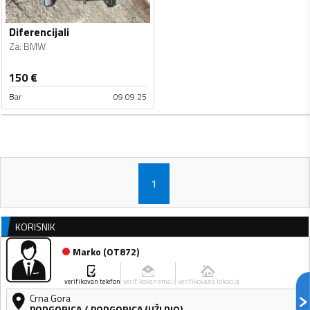
Diferencijali
Za
:
BMW
150
€
Bar
09.09.25
1
KORISNIK
Marko
(
OT872
)
verifikovan telefon
verifikovan email
verifikovana lokacija
Crna Gora
PODGORICA
/
PODGORICA (UŽI DIO)