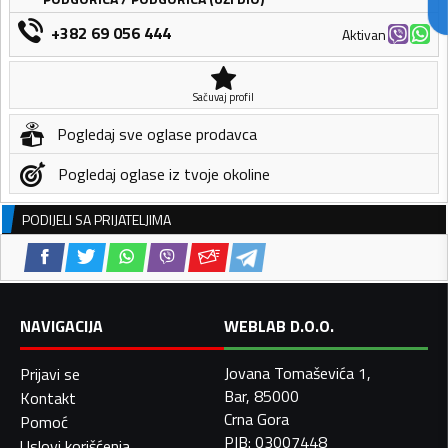
+382 69 056 444
Aktivan
Sačuvaj profil
Pogledaj sve oglase prodavca
Pogledaj oglase iz tvoje okoline
PODIJELI SA PRIJATELJIMA
NAVIGACIJA
WEBLAB D.O.O.
Jovana Tomaševića 1,
Prijavi se
Bar, 85000
Kontakt
Crna Gora
Pomoć
PIB: 03007448
Uslovi korišćenja