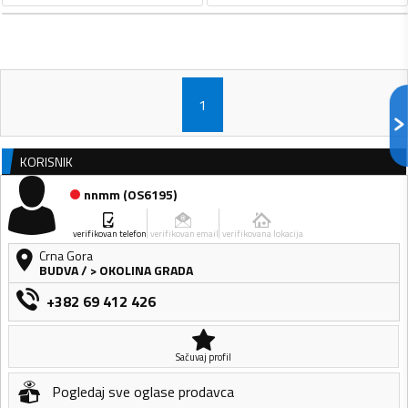
1
KORISNIK
nnmm
(
OS6195
)
verifikovan telefon
verifikovan email
verifikovana lokacija
Crna Gora
BUDVA
/
> OKOLINA GRADA
+382 69 412 426
Sačuvaj profil
Pogledaj sve oglase prodavca