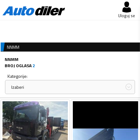
Uloguj se
NNMM
NNMM
BROJ OGLASA
2
Kategorije:
Izaberi