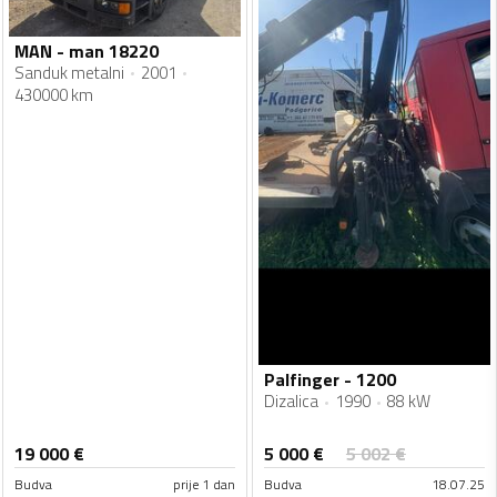
MAN - man 18220
Sanduk metalni
2001
430000 km
Palfinger - 1200
Dizalica
1990
88 kW
5 000
€
19 000
€
5 002
€
Budva
prije 1 dan
Budva
18.07.25