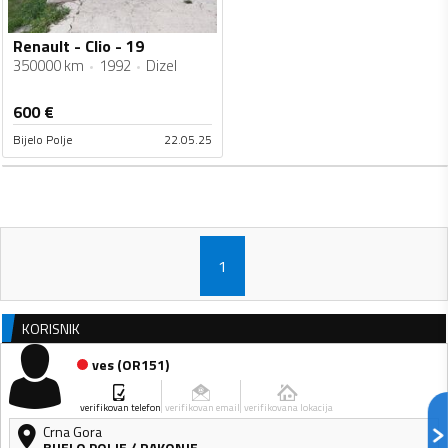
Renault - Clio - 19
350000 km
1992
Dizel
600
€
Bijelo Polje
22.05.25
1
KORISNIK
ves
(
OR151
)
verifikovan telefon
verifikovan email
verifikovana lokacija
Crna Gora
BIJELO POLJE
/
RAKONJE