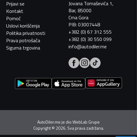
Jovana Tomaševića 1,
Prijavi se
Bar, 85000
Kontakt
Crna Gora
Pomoć
PIB: 03007448
Uslovi korišćenja
+382 (0) 67 312 555
Politika privatnosti
+382 (0) 30 550 099
Prava potrošača
info@autodiler.me
Sigurna trgovina
AutoDiler.me je dio
WebLab Grupe
Copyright
©
2026. Sva prava zadržana.