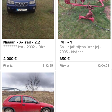
Nissan - X-Trail - 2.2
IMT - 1
3333333 km
2002
Dizel
Sakupljači sijena (grablje)
2005
Nošena
4 000
€
450
€
Pljevlja
15.12.25
Pljevlja
12.04.25