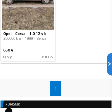
Opel - Corsa - 1.0 12 v b
350000 km
1999
Benzin
650
€
Pljevlja
31.03.25
1
KORISNIK