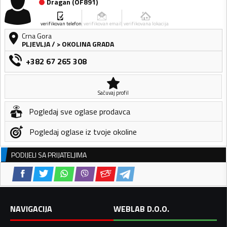
Dragan
(
OF891
)
verifikovan telefon
verifikovan email
verifikovana lokacija
Crna Gora
PLJEVLJA
/
> OKOLINA GRADA
+382 67 265 308
Sačuvaj profil
Pogledaj sve oglase prodavca
Pogledaj oglase iz tvoje okoline
PODIJELI SA PRIJATELJIMA
NAVIGACIJA
WEBLAB D.O.O.