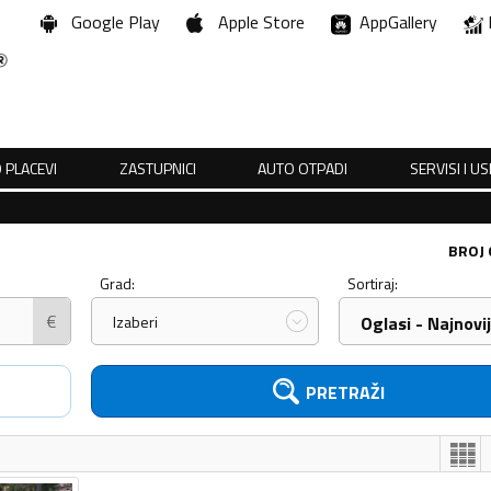
Google Play
Apple Store
AppGallery
 PLACEVI
ZASTUPNICI
AUTO OTPADI
SERVISI I U
BROJ
Grad:
Sortiraj:
€
Izaberi
Oglasi - Najnovij
PRETRAŽI