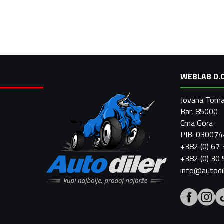
WEBLAB D.O
Jovana Toma
Bar, 85000
Crna Gora
PIB: 03007
+382 (0) 67
+382 (0) 30
info@autodi