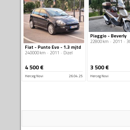
Piaggio - Beverly
22800 km
2011
3
Fiat - Punto Evo - 1.3 mjtd
240000 km
2011
Dizel
4 500
€
3 500
€
Herceg Novi
26.04.25
Herceg Novi