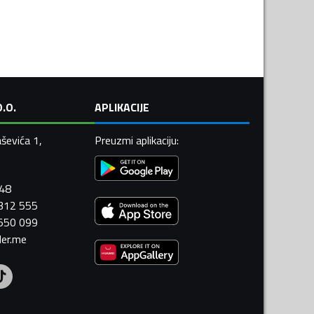
.O.
APLIKACIJE
ševića 1,
Preuzmi aplikaciju
:
448
 312 555
 550 099
ler.me