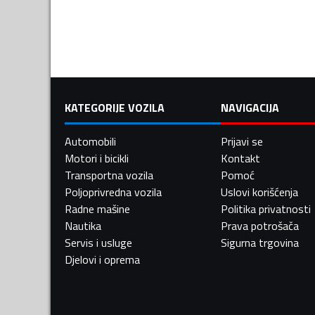
KATEGORIJE VOZILA
NAVIGACIJA
Automobili
Prijavi se
Motori i bicikli
Kontakt
Transportna vozila
Pomoć
Poljoprivredna vozila
Uslovi korišćenja
Radne mašine
Politika privatnosti
Nautika
Prava potrošača
Servis i usluge
Sigurna trgovina
Djelovi i oprema