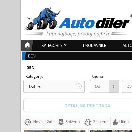
KATEGORIJE
PRODAVNICE
AUTO
DENI
DENI
Kategorije:
Cijena
€
Izaberi
DETALJNA PRETRAGA
Novo u 24h
Sniženo
Zamjena
Hitno