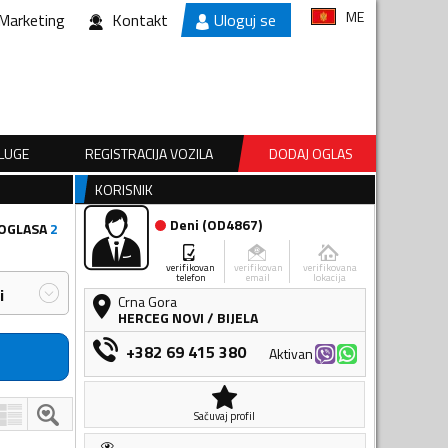
ME
Marketing
Kontakt
Uloguj se
SLUGE
REGISTRACIJA VOZILA
DODAJ OGLAS
KORISNIK
Deni
(
OD4867
)
 OGLASA
2
verifikovan
verifikovan
verifikovana
telefon
email
lokacija
i
Crna Gora
HERCEG NOVI
/
BIJELA
+382 69 415 380
Aktivan
Sačuvaj profil