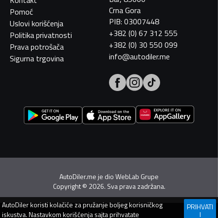
Crna Gora
Pomoć
PIB: 03007448
Uslovi korišćenja
+382 (0) 67 312 555
Politika privatnosti
+382 (0) 30 550 099
Prava potrošača
info@autodiler.me
Sigurna trgovina
AutoDiler.me je dio
WebLab Grupe
Copyright
©
2026. Sva prava zadržana.
AutoDiler
koristi kolačiće za pružanje boljeg korisničkog
PRIHVATI
iskustva. Nastavkom korišćenja sajta prihvatate
I