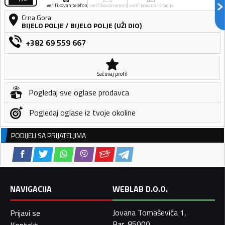
verifikovan telefon
verifikovan email
verifikovana lokacija
Crna Gora
BIJELO POLJE
/
BIJELO POLJE (UŽI DIO)
+382 69 559 667
Sačuvaj profil
Pogledaj sve oglase prodavca
Pogledaj oglase iz tvoje okoline
PODIJELI SA PRIJATELJIMA
NAVIGACIJA
WEBLAB D.O.O.
Jovana Tomaševića 1,
Prijavi se
Bar, 85000
Kontakt