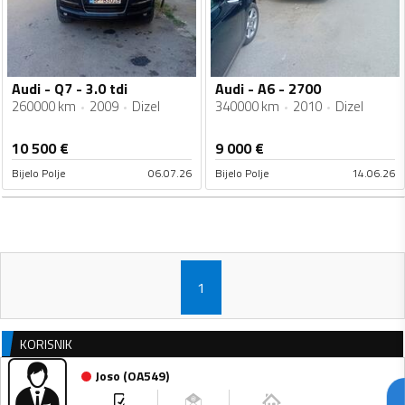
Audi - Q7 - 3.0 tdi
Audi - A6 - 2700
260000 km
2009
Dizel
340000 km
2010
Dizel
10 500
€
9 000
€
Bijelo Polje
06.07.26
Bijelo Polje
14.06.26
1
KORISNIK
Joso
(
OA549
)