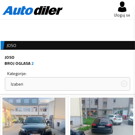
Uloguj se
JOSO
JOSO
BROJ OGLASA
2
Kategorije:
Izaberi