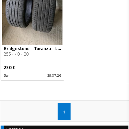
Bridgestone - Turanza - Ljetnja guma
255
40
20
230
€
Bar
29.07.26
1