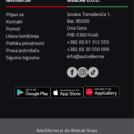
NAVIGACIJA
WEBLAB D.O.O.
Jovana Tomaševića 1,
Prijavi se
Bar, 85000
Kontakt
Crna Gora
Pomoć
PIB: 03007448
Uslovi korišćenja
+382 (0) 67 312 555
Politika privatnosti
+382 (0) 30 550 099
Prava potrošača
info@autodiler.me
Sigurna trgovina
AutoDiler.me je dio
WebLab Grupe