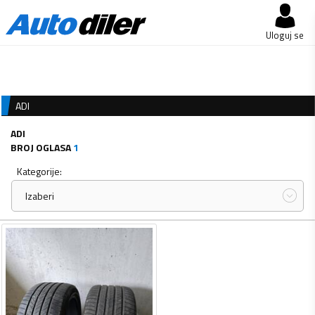
Uloguj se
ADI
ADI
BROJ OGLASA
1
Kategorije:
Izaberi