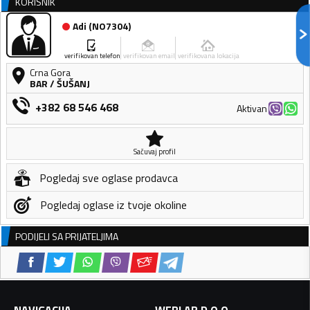
KORISNIK
Adi
(
NO7304
)
verifikovan telefon
verifikovan email
verifikovana lokacija
Crna Gora
BAR
/
ŠUŠANJ
+382 68 546 468
Aktivan
Sačuvaj profil
Pogledaj sve oglase prodavca
Pogledaj oglase iz tvoje okoline
PODIJELI SA PRIJATELJIMA