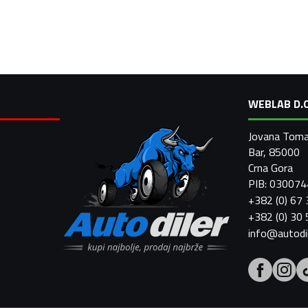
WEBLAB D.O
Jovana Toma
Bar, 85000
Crna Gora
PIB: 03007
+382 (0) 67
+382 (0) 30
info@autodi