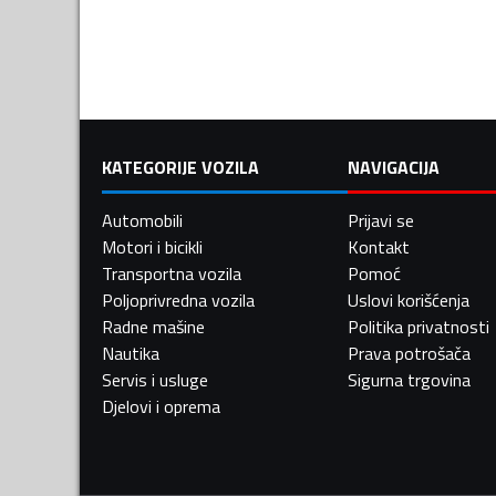
KATEGORIJE VOZILA
NAVIGACIJA
Automobili
Prijavi se
Motori i bicikli
Kontakt
Transportna vozila
Pomoć
Poljoprivredna vozila
Uslovi korišćenja
Radne mašine
Politika privatnosti
Nautika
Prava potrošača
Servis i usluge
Sigurna trgovina
Djelovi i oprema