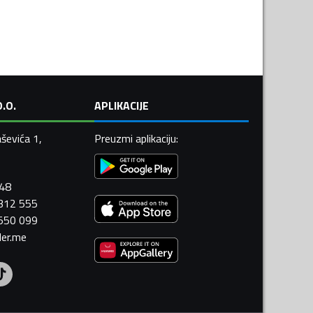
.O.
APLIKACIJE
ševića 1,
Preuzmi aplikaciju
:
448
 312 555
 550 099
ler.me