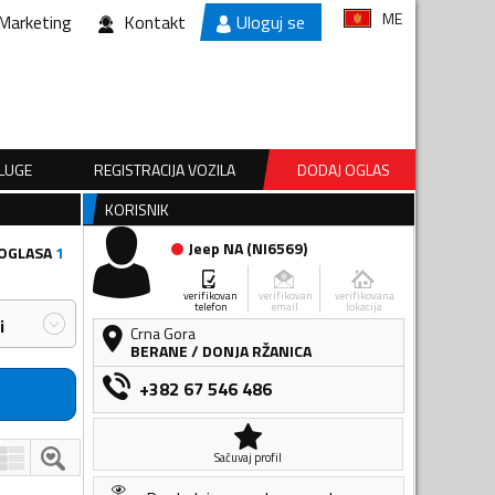
ME
Marketing
Kontakt
Uloguj se
SLUGE
REGISTRACIJA VOZILA
DODAJ OGLAS
KORISNIK
Jeep NA
(
NI6569
)
 OGLASA
1
verifikovan
verifikovan
verifikovana
telefon
email
lokacija
i
Crna Gora
BERANE
/
DONJA RŽANICA
+382 67 546 486
Sačuvaj profil