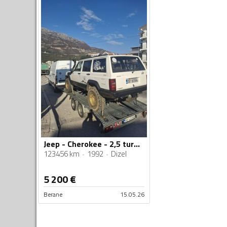
Jeep - Cherokee - 2,5 turbo dizel
123456 km
1992
Dizel
5 200
€
Berane
15.05.26