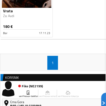
Vrata
Za
:
Audi
180
€
Bar
17.11.23
1
KORISNIK
Fiko
(
NE2199
)
verifikovan telefon
verifikovan email
verifikovana lokacija
Crna Gora
BAR
/
VELJA GORANA