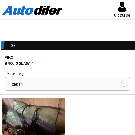
Uloguj se
FIKO
FIKO
BROJ OGLASA
1
Kategorije:
Izaberi