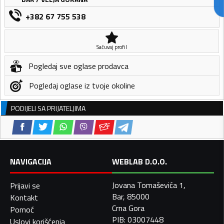
+382 67 755 538
Sačuvaj profil
Pogledaj sve oglase prodavca
Pogledaj oglase iz tvoje okoline
PODIJELI SA PRIJATELJIMA
NAVIGACIJA
WEBLAB D.O.O.
Jovana Tomaševića 1,
Prijavi se
Bar, 85000
Kontakt
Crna Gora
Pomoć
PIB: 03007448
Uslovi korišćenja