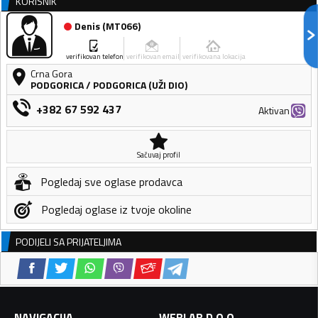
KORISNIK
Denis
(
MT066
)
verifikovan telefon
verifikovan email
verifikovana lokacija
Crna Gora
PODGORICA
/
PODGORICA (UŽI DIO)
+382 67 592 437
Aktivan
Sačuvaj profil
Pogledaj sve oglase prodavca
Pogledaj oglase iz tvoje okoline
PODIJELI SA PRIJATELJIMA
NAVIGACIJA
WEBLAB D.O.O.