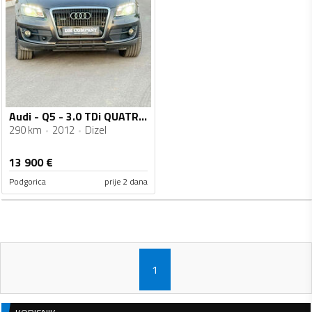
Audi - Q5 - 3.0 TDi QUATRO. 4x4
290 km
2012
Dizel
13 900
€
Podgorica
prije 2 dana
1