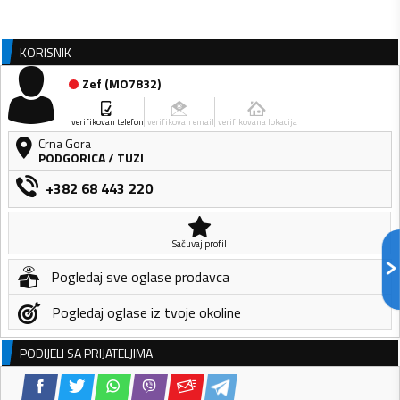
KORISNIK
Zef
(
MO7832
)
verifikovan telefon
verifikovan email
verifikovana lokacija
Crna Gora
PODGORICA
/
TUZI
+382 68 443 220
Sačuvaj profil
Pogledaj sve oglase prodavca
Pogledaj oglase iz tvoje okoline
PODIJELI SA PRIJATELJIMA