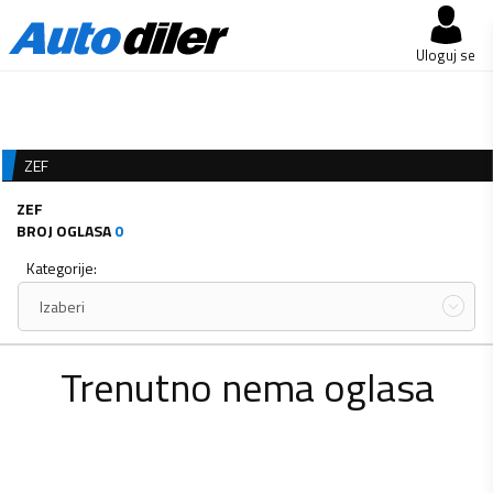
Uloguj se
ZEF
ZEF
BROJ OGLASA
0
Kategorije:
Izaberi
Trenutno nema oglasa